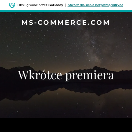
Obsługiwane przez
GoDaddy
|
Stwórz dla siebie bezpłatną witrynę
MS-COMMERCE.COM
Wkrótce premiera